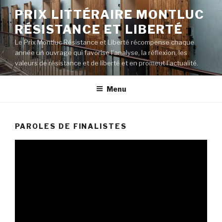
Aller
PRIX LITTÉRAIRE MONTLUC
au
RÉSISTANCE ET LIBERTÉ
contenu
principal
Le Prix Montluc Résistance et Liberté récompense chaque
année un ouvrage qui favorise l’analyse, la réflexion, les
valeurs de résistance et de liberté et en promeut l’actualité.
Menu
PAROLES DE FINALISTES