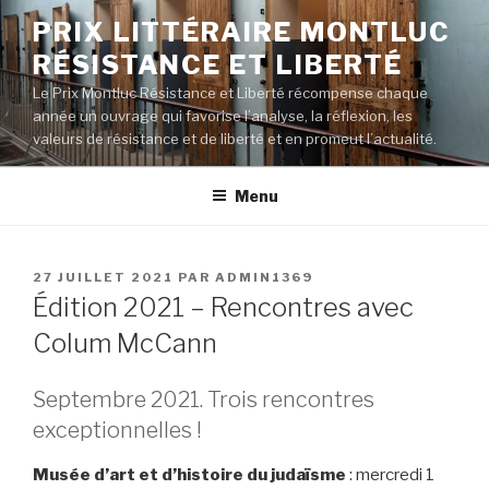
Aller
PRIX LITTÉRAIRE MONTLUC
au
RÉSISTANCE ET LIBERTÉ
contenu
principal
Le Prix Montluc Résistance et Liberté récompense chaque
année un ouvrage qui favorise l’analyse, la réflexion, les
valeurs de résistance et de liberté et en promeut l’actualité.
Menu
PUBLIÉ
27 JUILLET 2021
PAR
ADMIN1369
LE
Édition 2021 – Rencontres avec
Colum McCann
Septembre 2021. Trois rencontres
exceptionnelles !
Musée d’art et d’histoire du judaïsme
: mercredi 1