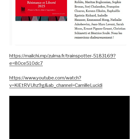
https://mailchi.mp/zulma.fr/trainspotter-5183169?
e=80ce510dc7
https://www.youtube.com/watch?
v=KlEtRVUhz9g&ab_channel=CamilleLucidi