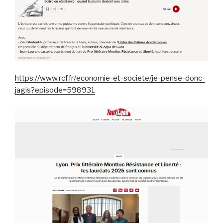
https://www.rcf.fr/economie-et-societe/je-pense-donc-
jagis?episode=598931