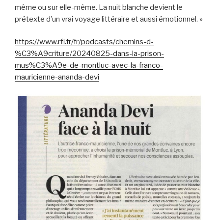
même ou sur elle-même. La nuit blanche devient le
prétexte d’un vrai voyage littéraire et aussi émotionnel. »
https://www.rfi.fr/fr/podcasts/chemins-d-
%C3%A9criture/20240825-dans-la-prison-
mus%C3%A9e-de-montluc-avec-la-franco-
mauricienne-ananda-devi