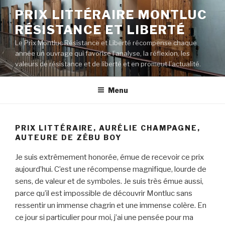
Aller
PRIX LITTÉRAIRE MONTLUC
au
RÉSISTANCE ET LIBERTÉ
contenu
principal
Le Prix Montluc Résistance et Liberté récompense chaque
année un ouvrage qui favorise l’analyse, la réflexion, les
valeurs de résistance et de liberté et en promeut l’actualité.
Menu
PRIX LITTÉRAIRE, AURÉLIE CHAMPAGNE,
AUTEURE DE ZÉBU BOY
Je suis extrêmement honorée, émue de recevoir ce prix
aujourd’hui. C’est une récompense magnifique, lourde de
sens, de valeur et de symboles. Je suis très émue aussi,
parce qu’il est impossible de découvrir Montluc sans
ressentir un immense chagrin et une immense colère. En
ce jour si particulier pour moi, j’ai une pensée pour ma