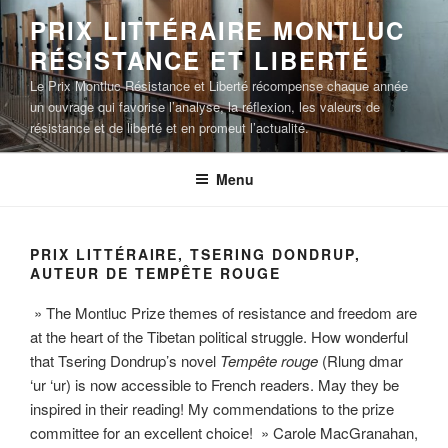
Aller
PRIX LITTÉRAIRE MONTLUC
au
RÉSISTANCE ET LIBERTÉ
contenu
principal
Le Prix Montluc Résistance et Liberté récompense chaque année
un ouvrage qui favorise l’analyse, la réflexion, les valeurs de
résistance et de liberté et en promeut l’actualité.
Menu
PRIX LITTÉRAIRE, TSERING DONDRUP,
AUTEUR DE TEMPÊTE ROUGE
» The Montluc Prize themes of resistance and freedom are
at the heart of the Tibetan political struggle. How wonderful
that Tsering Dondrup’s novel
Tempête rouge
(Rlung dmar
‘ur ‘ur)
is now accessible to French readers. May they be
inspired in their reading! My commendations to the prize
committee for an excellent choice! » Carole MacGranahan,